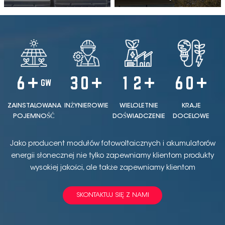
6
+
3
0
+
1
2
+
6
0
+
GW
ZAINSTALOWANA
INŻYNIEROWIE
WIELOLETNIE
KRAJE
POJEMNOŚĆ
DOŚWIADCZENIE
DOCELOWE
Jako producent modułów fotowoltaicznych i akumulatorów
energii słonecznej nie tylko zapewniamy klientom produkty
wysokiej jakości, ale także zapewniamy klientom
projektowanie i konfigurację kompleksowych rozwiązań w
zakresie systemów solarnych.
SKONTAKTUJ SIĘ Z NAMI