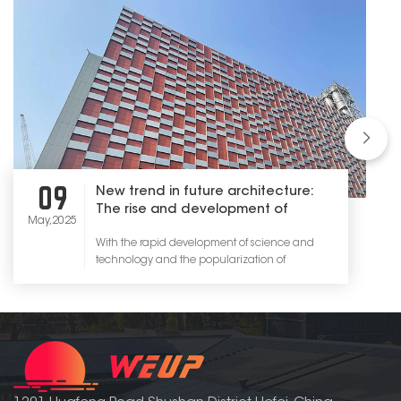
produkty
wysokiej jakości,
ale także
zapewniamy
klientom
projektowanie i
konfigurację
kompleksowych
09
New trend in future architecture:
rozwiązań
The rise and development of
May,2025
photovoltaic building integration
systemów
With the rapid development of science and
fotowoltaicznych,
technology and the popularization of
w tym systemów
environmental protection concepts, the
construction industry is experiencing an
on-grid,
unprecedented green revolution. With its
systemów off-
unique charm and potential, photovoltaic
building integration technology is rapidly
grid i układ
emerging as a new trend leading this
magazynowania
revolution. It not only changes our traditional
understanding of architecture, but also creates
energii. Celem