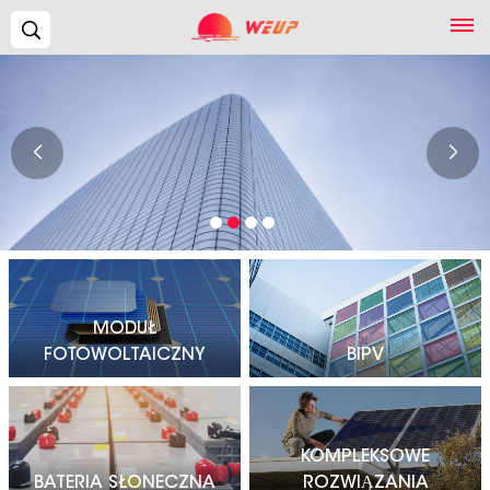
Szukaj...
MODUŁ
FOTOWOLTAICZNY
BIPV
KOMPLEKSOWE
BATERIA SŁONECZNA
ROZWIĄZANIA