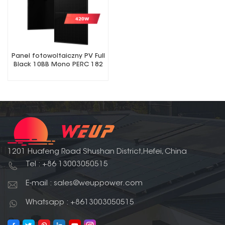
Panel fotowoltaiczny PV Full
Black 10BB Mono PERC 182
mm o mocy 420 W
1201 Huafeng Road Shushan District,Hefei, China
Tel : +86 13003050515
E-mail : sales@weuppower.com
Whatsapp : +8613003050515