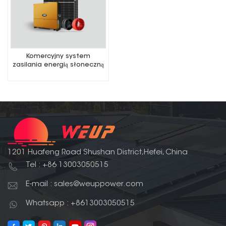
Komercyjny system
zasilania energią słoneczną
w sieci
1201 Huafeng Road Shushan District,Hefei, China
Tel : +86 13003050515
E-mail : sales@weuppower.com
Whatsapp : +8613003050515