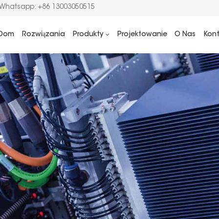
/Whatsapp: +86 13003050515
Dom
Rozwiązania
Produkty
Projektowanie
O Nas
Kon