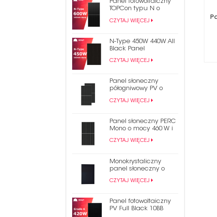
Panel fotowoltaiczny
TOPCon typu N o
mocy 600 W
P
CZYTAJ WIĘCEJ
N-Type 450W 440W All
Black Panel
fotowoltaiczny TOPCon
CZYTAJ WIĘCEJ
Panel słoneczny
półogniwowy PV o
mocy 550 W i mocy 9
CZYTAJ WIĘCEJ
bb Mono Perc 182 mm
Panel słoneczny PERC
Mono o mocy 460 W i
144 ogniwach. Panel
CZYTAJ WIĘCEJ
fotowoltaiczny o
połowie przekroju 9BB
Monokrystaliczny
panel słoneczny o
mocy 430 W, pokryty
CZYTAJ WIĘCEJ
czarnym gontem
Panel fotowoltaiczny
PV Full Black 10BB
Mono PERC 182 mm o