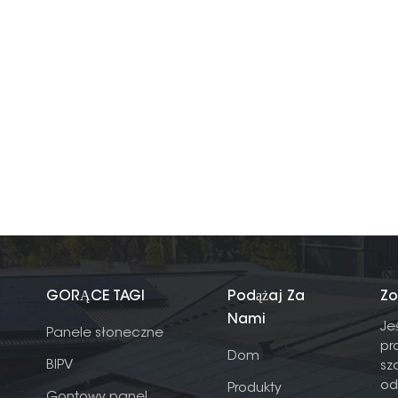
GORĄCE TAGI
Podążaj Za
Zo
Nami
Je
Panele słoneczne
pr
Dom
BIPV
sz
od
Produkty
Gontowy panel