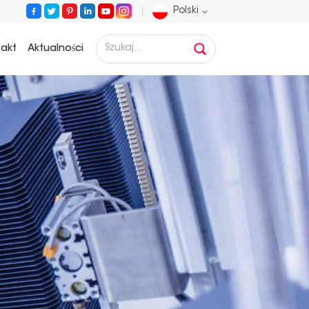
Polski
takt
Aktualności
English
Français
Deutsch
Русский
Español
Português
عربي
日语