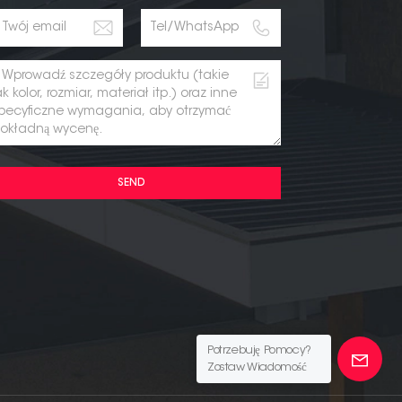
SEND
Potrzebuję Pomocy?
Zostaw Wiadomość