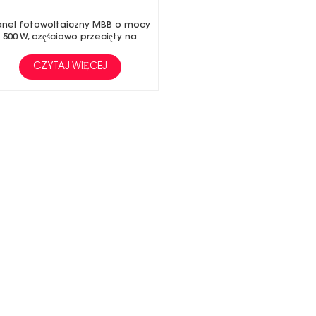
anel fotowoltaiczny MBB o mocy
500 W, częściowo przecięty na
energię słoneczną
CZYTAJ WIĘCEJ