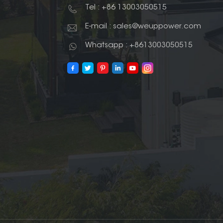
Tel : +86 13003050515
E-mail : sales@weuppower.com
Whatsapp : +8613003050515