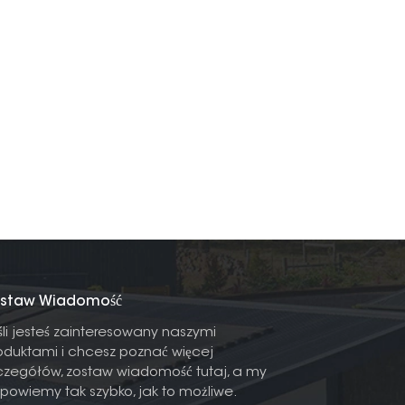
staw Wiadomość
śli jesteś zainteresowany naszymi
oduktami i chcesz poznać więcej
czegółów, zostaw wiadomość tutaj, a my
powiemy tak szybko, jak to możliwe.