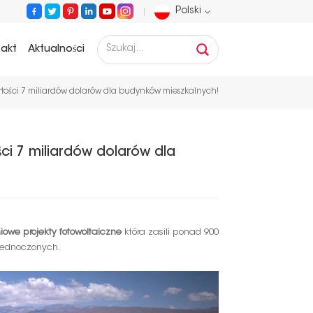
Polski
takt
Aktualności
English
artości 7 miliardów dolarów dla budynków mieszkalnych!
Français
Deutsch
ci 7 miliardów dolarów dla
Русский
Español
owe projekty fotowoltaiczne
która zasili ponad 900
Português
jednoczonych.
عربي
日语