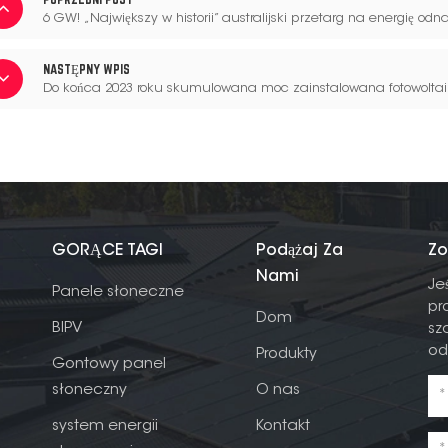
6 GW! „Największy w historii” australijski przetarg na energię odn
NASTĘPNY WPIS
Do końca 2023 roku skumulowana moc zainstalowana fotowoltaik
GORĄCE TAGI
Podążaj Za
Zo
Nami
Je
Panele słoneczne
pr
Dom
BIPV
sz
od
Produkty
Gontowy panel
słoneczny
O nas
system energii
Kontakt