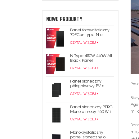
NOWE PRODUKTY
Panel fotowoltaiczny
TOPCon typu N o
mocy 600 W
CZYTAJ WIĘCEJ
N-Type 450W 440W All
Black Panel
fotowoltaiczny TOPCon
CZYTAJ WIĘCEJ
Panel słoneczny
Prez
półogniwowy PV o
mocy 550 W i mocy 9
CZYTAJ WIĘCEJ
bb Mono Perc 182 mm
Biał
Age
Panel słoneczny PERC
mili
Mono o mocy 460 W i
144 ogniwach. Panel
CZYTAJ WIĘCEJ
fotowoltaiczny o
Bene
połowie przekroju 9BB
maj
Monokrystaliczny
panel słoneczny o
nisk