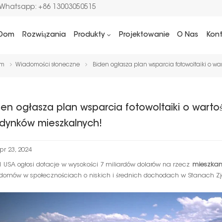
/Whatsapp: +86 13003050515
Dom
Rozwiązania
Produkty
Projektowanie
O Nas
Kon
m
Wiadomości słoneczne
Biden ogłasza plan wsparcia fotowoltaiki o w
den ogłasza plan wsparcia fotowoltaiki o wartoś
dynków mieszkalnych!
pr 23, 2024
 USA ogłosi dotacje w wysokości 7 miliardów dolarów na rzecz
mieszkani
 domów w społecznościach o niskich i średnich dochodach w Stanach Z