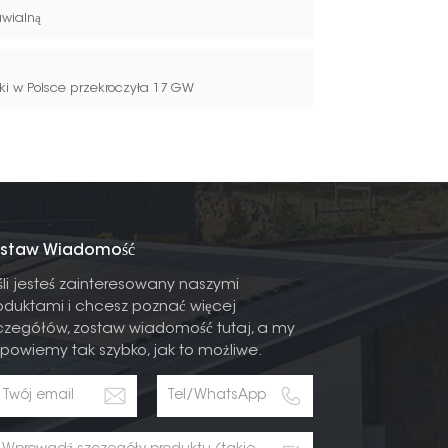
awialną
i w Polsce przekroczyła 17 GW
staw Wiadomość
śli jesteś zainteresowany naszymi
oduktami i chcesz poznać więcej
czegółów, zostaw wiadomość tutaj, a my
powiemy tak szybko, jak to możliwe.