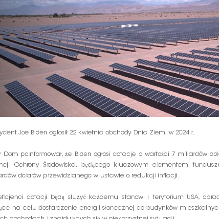
ydent Joe Biden ogłosił 22 kwietnia obchody Dnia Ziemi w 2024 r.
y Dom poinformował, że Biden ogłosi dotacje o wartości 7 miliardów d
ncji Ochrony Środowiska, będącego kluczowym elementem funduszu
ardów dolarów przewidzianego w ustawie o redukcji inflacji.
ficjenci dotacji będą służyć każdemu stanowi i terytorium USA, opra
ące na celu dostarczenie energii słonecznej do budynków mieszkalnyc
ich dochodach i znajdujących się w niekorzystnej sytuacji.