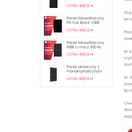
mocy 430 W, pokryty
CZYTAJ WIĘCEJ
czarnym gontem
Rzą
Panel fotowoltaiczny
rocz
PV Full Black 10BB
Mono PERC 182 mm o
CZYTAJ WIĘCEJ
mocy 420 W
Plan
społ
Panel fotowoltaiczny
MBB o mocy 500 W,
częściowo przecięty
W l
CZYTAJ WIĘCEJ
na energię słoneczną
szy
dom
Panel słoneczny z
monokrystalicznym
modułem
W 2
CZYTAJ WIĘCEJ
fotowoltaicznym PERC
prz
o mocy 490 W
łącz
Choc
Sta
wyge