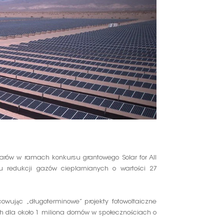
한국인
Polski
olarów w ramach konkursu grantowego Solar for All
 redukcji gazów cieplarnianych o wartości 27
cowując „długoterminowe” projekty fotowoltaiczne
h dla około 1 miliona domów w społecznościach o