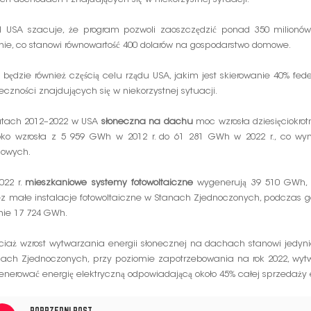
d USA szacuje, że program pozwoli zaoszczędzić ponad 350 milionów
nie, co stanowi równowartość 400 dolarów na gospodarstwo domowe.
 będzie również częścią celu rządu USA, jakim jest skierowanie 40% fed
eczności znajdujących się w niekorzystnej sytuacji.
atach 2012–2022 w USA
słoneczna na dachu
moc wzrosła dziesięciokrot
bko wzrosła z 5 959 GWh w 2012 r. do 61 281 GWh w 2022 r., co wyni
owych.
022 r.
mieszkaniowe systemy fotowoltaiczne
wygenerują 39 510 GWh, c
ez małe instalacje fotowoltaiczne w Stanach Zjednoczonych, podczas g
nie 17 724 GWh.
iaż wzrost wytwarzania energii słonecznej na dachach stanowi jedynie
nach Zjednoczonych, przy poziomie zapotrzebowania na rok 2022, wyt
nerować energię elektryczną odpowiadającą około 45% całej sprzedaży e
POPRZEDNI POST