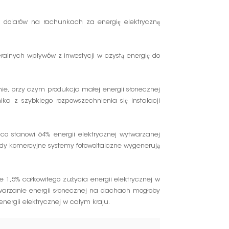
 dolarów na rachunkach za energię elektryczną
eralnych wpływów z inwestycji w czystą energię do
nie, przy czym produkcja małej energii słonecznej
ka z szybkiego rozpowszechnienia się instalacji
o stanowi 64% energii elektrycznej wytwarzanej
dy komercyjne systemy fotowoltaiczne wygenerują
 1,5% całkowitego zużycia energii elektrycznej w
warzanie energii słonecznej na dachach mogłoby
nergii elektrycznej w całym kraju.