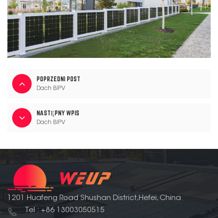
POPRZEDNI POST
Dach BIPV
NASTĘPNY WPIS
Dach BIPV
1201 Huafeng Road Shushan District,Hefei, China
Tel : +86 13003050515