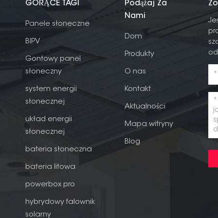
GORĄCE TAGI
Podążaj Za
Zo
Nami
Je
Panele słoneczne
pr
Dom
BIPV
sz
od
Produkty
Gontowy panel
słoneczny
O nas
system energii
Kontakt
słonecznej
Aktualności
układ energii
Mapa witryny
słonecznej
Blog
bateria słoneczna
bateria litowa
powerbox pro
hybrydowy falownik
solarny