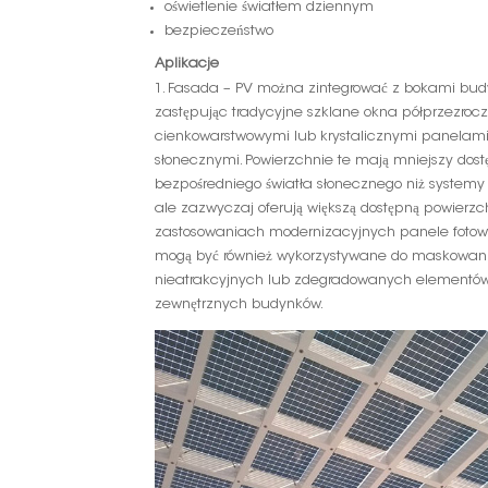
oświetlenie światłem dziennym
bezpieczeństwo
Aplikacje
1. Fasada – PV można zintegrować z bokami bud
zastępując tradycyjne szklane okna półprzezroc
cienkowarstwowymi lub krystalicznymi panelam
słonecznymi. Powierzchnie te mają mniejszy dost
bezpośredniego światła słonecznego niż system
ale zazwyczaj oferują większą dostępną powierzch
zastosowaniach modernizacyjnych panele fotow
mogą być również wykorzystywane do maskowan
nieatrakcyjnych lub zdegradowanych elementó
zewnętrznych budynków.