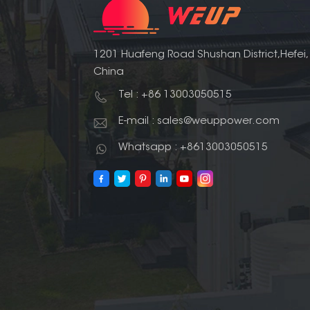
1201 Huafeng Road Shushan District,Hefei,
China
Tel : +86 13003050515
E-mail : sales@weuppower.com
Whatsapp : +8613003050515