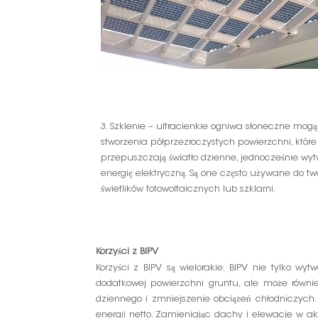
3. Szklenie – ultracienkie ogniwa słoneczne mogą
stworzenia półprzezroczystych powierzchni, które
przepuszczają światło dzienne, jednocześnie wy
energię elektryczną. Są one często używane do tw
świetlików fotowoltaicznych lub szklarni.
Korzyści z BIPV
Korzyści z BIPV są wielorakie: BIPV nie tylko w
dodatkowej powierzchni gruntu, ale może równi
dziennego i zmniejszenie obciążeń chłodniczych
energii netto. Zamieniając dachy i elewacje w a