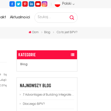
Polski
takt
Aktualności
English
Dom
Blog
Co to jest BIPV?
Français
Deutsch
KATEGORIE
Русский
Blog
Español
e są
użąc
Português
NAJNOWSZY BLOG
czną
7 Advantages of Building Integrated Photovoltaics (BIPV) in Modern Architecture
عربي
Dlaczego BIPV?
日语