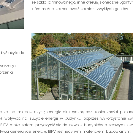
ze szkła laminowanego; inne oferują słoneczne „gonty”
które można zamontować zamiast zwykłych gontów.
 być użyte do
twarzając
orzenia
ytwarza na miejscu czystą energię elektryczną bez konieczności posia
eż wpływać na zużycie energii w budynku poprzez wykorzystanie świ
. BIPV może zatem przyczynić się do rozwoju budynków o zerowym zuż
ktywa generujące energię, BIPV jest jedynym materiałem budowlanym, 