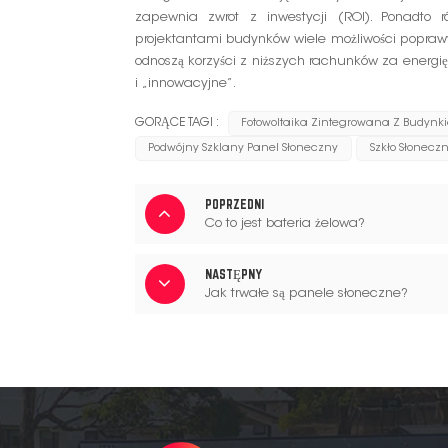
zapewnia zwrot z inwestycji (ROI). Ponadto r
projektantami budynków wiele możliwości popraw
odnoszą korzyści z niższych rachunków za energ
i „innowacyjne”.
GORĄCE TAGI :
Fotowoltaika Zintegrowana Z Budynk
Podwójny Szklany Panel Słoneczny
Szkło Słonecz
POPRZEDNI
Co to jest bateria żelowa?
NASTĘPNY
Jak trwałe są panele słoneczne?