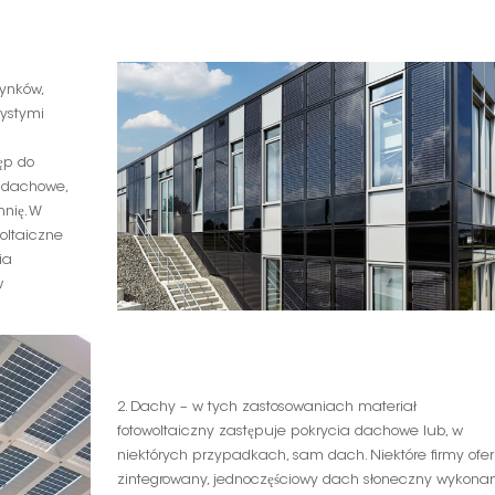
ynków,
zystymi
i
ęp do
y dachowe,
nię. W
oltaiczne
ia
w
2. Dachy – w tych zastosowaniach materiał
fotowoltaiczny zastępuje pokrycia dachowe lub, w
niektórych przypadkach, sam dach. Niektóre firmy ofer
zintegrowany, jednoczęściowy dach słoneczny wykona