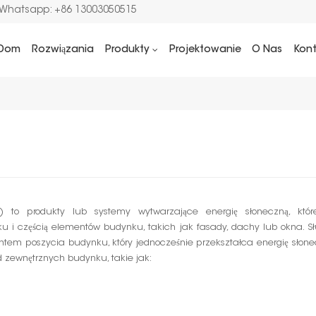
/Whatsapp: +86 13003050515
Dom
Rozwiązania
Produkty
Projektowanie
O Nas
Kon
) to produkty lub systemy wytwarzające energię słoneczną, któr
 i częścią elementów budynku, takich jak fasady, dachy lub okna. Sł
ntem poszycia budynku, który jednocześnie przekształca energię słone
d zewnętrznych budynku, takie jak: