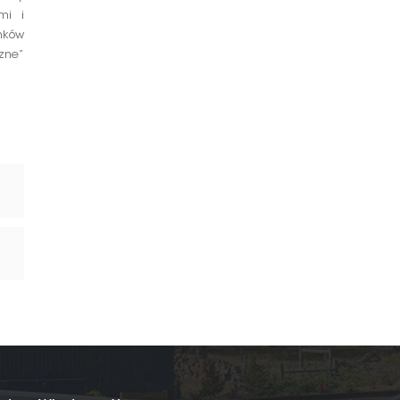
mi i
nków
zne”