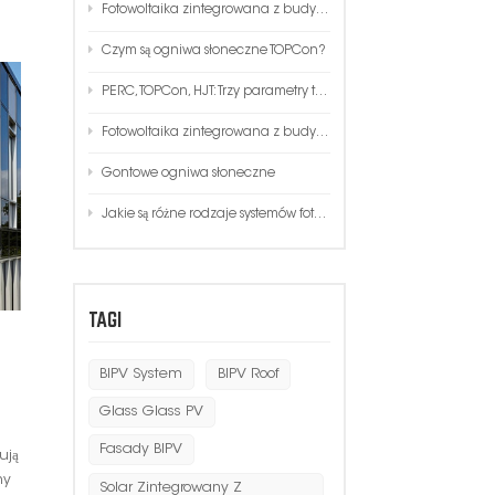
Fotowoltaika zintegrowana z budynkiem
한국인
Czym są ogniwa słoneczne TOPCon?
Polski
PERC, TOPCon, HJT: Trzy parametry techniczne, koszt, porównanie procesów!
Fotowoltaika zintegrowana z budynkiem
Gontowe ogniwa słoneczne
Jakie są różne rodzaje systemów fotowoltaicznych?
TAGI
BIPV System
BIPV Roof
Glass Glass PV
Fasady BIPV
ują
ny
Solar Zintegrowany Z