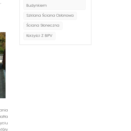
,
Budynkiem
Szklana Ściana Osłonowa
Ściana Słoneczna
Korzyści Z BIPV
dania
atła
yciu
który