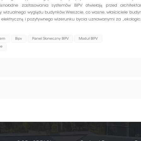
óżnorodne zastosowania systemów BIPV otwierają przed architekta
y wizualnego wyglądu budynków. Wreszcie, co ważne, właściciele budy
ię elektryczną i pozytywnego wizerunku bycia uznawanymi za „ekologic
iem
Bipv
Panel Słoneczny BIPV
Moduł BIPV
ne