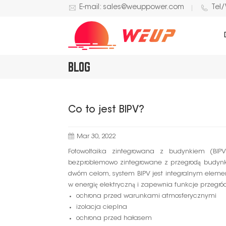
E-mail: sales@weuppower.com
Tel
BLOG
Co to jest BIPV?
Mar 30, 2022
Fotowoltaika zintegrowana z budynkiem (BIPV
bezproblemowo zintegrowane z przegrodą budynku
dwóm celom, system BIPV jest integralnym eleme
w energię elektryczną i zapewnia funkcje przegró
ochrona przed warunkami atmosferycznymi
izolacja cieplna
ochrona przed hałasem