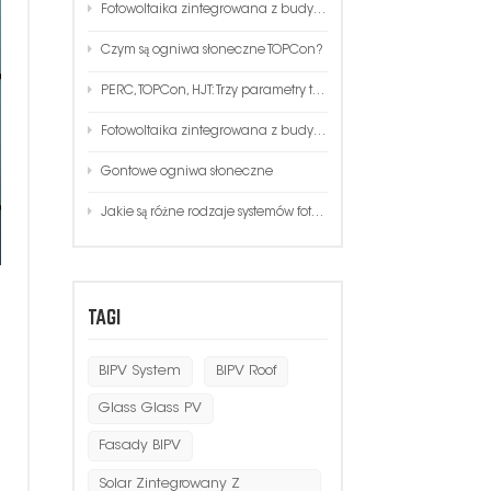
Fotowoltaika zintegrowana z budynkiem
한국인
Czym są ogniwa słoneczne TOPCon?
Polski
PERC, TOPCon, HJT: Trzy parametry techniczne, koszt, porównanie procesów!
Fotowoltaika zintegrowana z budynkiem
Gontowe ogniwa słoneczne
Jakie są różne rodzaje systemów fotowoltaicznych?
TAGI
BIPV System
BIPV Roof
Glass Glass PV
Fasady BIPV
Solar Zintegrowany Z