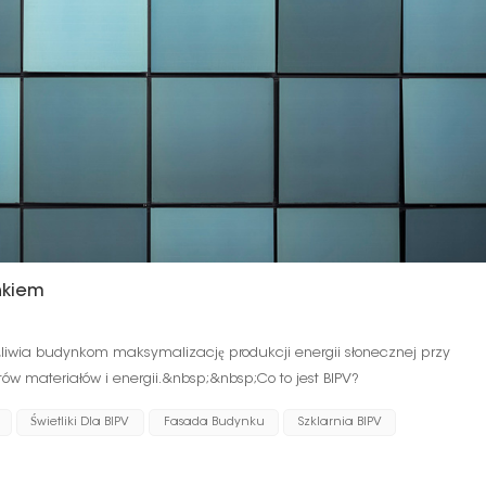
nkiem
liwia budynkom maksymalizację produkcji energii słonecznej przy
ów materiałów i energii.&nbsp;&nbsp;Co to jest BIPV?
 integruj ogniwa fotowoltaiczne bezpośrednio z fasadą budynku,
Świetliki Dla BIPV
Fasada Budynku
Szklarnia BIPV
iejącej elewacji. BIPV jest często uwzględniany w procesie
podczas projektowania konstrukcji. W niektórych przypadkach
mocą BIPV, ale nie będzie to od razu opłacalne.&nbsp;BIPV może