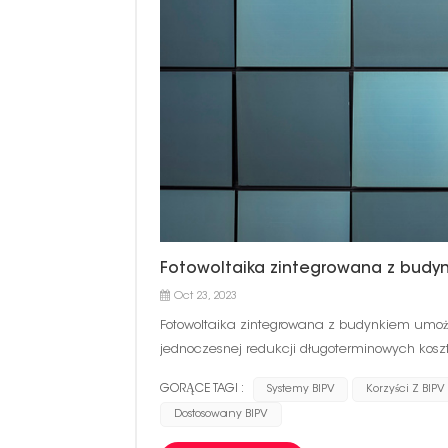
Fotowoltaika zintegrowana z budy
Oct 23, 2023
Fotowoltaika zintegrowana z budynkiem umoż
jednoczesnej redukcji długoterminowych koszt
&nbsp;Fotowoltaika zintegrowana z budynkiem
GORĄCE TAGI :
Systemy BIPV
Korzyści Z BIPV
zamiast mocować ogniwa fotowoltaiczne do istn
Dostosowany BIPV
budowlanym, a architekci uwzględniają BIPV 
wykonawcy mogą zmodernizować budynek za po