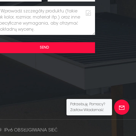
SEND
Potrzebuję Pomocy?
Zostaw Wiadomość
IPv6 OBSŁUGIWANA SIEĆ