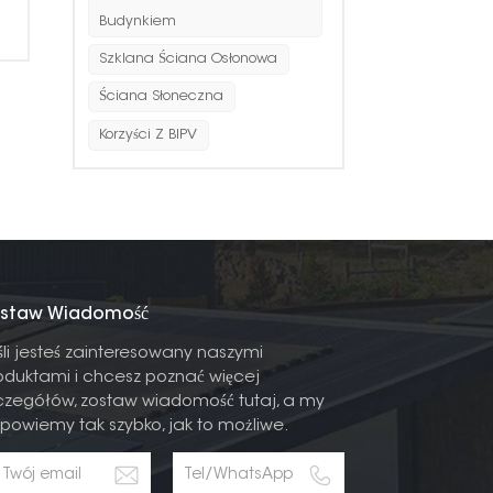
Budynkiem
Szklana Ściana Osłonowa
Ściana Słoneczna
Korzyści Z BIPV
staw Wiadomość
śli jesteś zainteresowany naszymi
oduktami i chcesz poznać więcej
czegółów, zostaw wiadomość tutaj, a my
powiemy tak szybko, jak to możliwe.