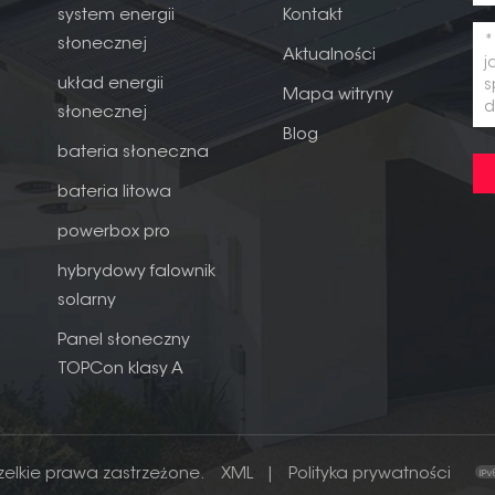
owe koszty instalacji i materiałów.&nbsp;Zastosowania BIPV&nbsp;BIPV
system energii
Kontakt
budowlanym. Każdy rodzaj fasady, która otrzymuje dużo światła
słonecznej
Aktualności
sto korzystają z dachów i świetliki dla BIPV. Ponieważ większe budynki
układ energii
powierzchni na dachu, okna są kolejną doskonałą lokalizacją. Okna
Mapa witryny
słonecznej
dynkach w okolicy.&nbsp;Systemy BIPV mogą zaspokoić potrzeby
Blog
zapotrzebowanie na paliwa kopalne, przyczyniając się w ten sposób do
bateria słoneczna
zowe znaczenie, a BIPV może poczynić postępy, jednocześnie
bateria litowa
powerbox pro
hybrydowy falownik
solarny
Panel słoneczny
TOPCon klasy A
zelkie prawa zastrzeżone.
XML
|
Polityka prywatności