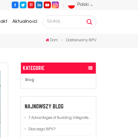
Polski
takt
Aktualności
English
Dom
Dostosowany BIPV
Français
Deutsch
KATEGORIE
Русский
Blog
Español
Português
NAJNOWSZY BLOG
7 Advantages of Building Integrated Photovoltaics (BIPV) in Modern Architecture
عربي
Dlaczego BIPV?
日语