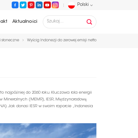
Polski
takt
Aktualności
English
 słoneczne
Wyścig Indonezji do zerowej emisji netto
Français
Deutsch
Русский
Español
etto najpóźniej do 2060 roku. Kluczowa rola energii
bów Mineralnych (MEMR), IESR, Międzynarodową
Português
NA). Jak donosi IESR w swoim raporcie „Indonesia
عربي
日语