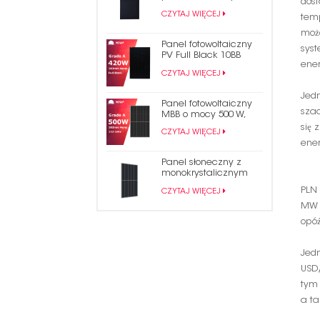
dost
mocy 430 W, pokryty
CZYTAJ WIĘCEJ
temp
czarnym gontem
może
Panel fotowoltaiczny
sys
PV Full Black 10BB
ener
Mono PERC 182 mm o
CZYTAJ WIĘCEJ
mocy 420 W
Jedn
Panel fotowoltaiczny
szac
MBB o mocy 500 W,
częściowo przecięty
się 
CZYTAJ WIĘCEJ
na energię słoneczną
ener
Panel słoneczny z
monokrystalicznym
modułem
PLN 
CZYTAJ WIĘCEJ
fotowoltaicznym PERC
o mocy 490 W
MW 
opóź
Jedn
USD
tym 
a ta