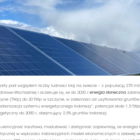
rty pod względem liczby ludności kraj na świecie – z populacją 275 mi
dniowo-Wschodniej i oczekuje się, że do 2030 r.
energia słoneczna
zdolno
ycie (TWp) do 20 TWp w szczycie, w zależności od użytkowania gruntó
arbonizacja systemu energetycznego Indonezji”, potencjał około 1,5 T
getyczny do 2050 r., obejmujący 2,5% gruntów Indonezji.
urencyjność kosztowa, modułowość i dostępność zapewniają, że energia
trycznej w większości indonezyjskich modeli ekonomicznych o zerowej wa