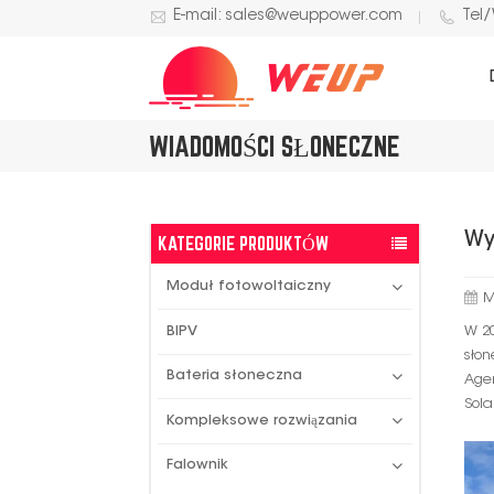
E-mail: sales@weuppower.com
Tel
WIADOMOŚCI SŁONECZNE
Wy
KATEGORIE PRODUKTÓW
Moduł fotowoltaiczny
M
W 20
BIPV
słon
Bateria słoneczna
Agen
Sola
Kompleksowe rozwiązania
Falownik