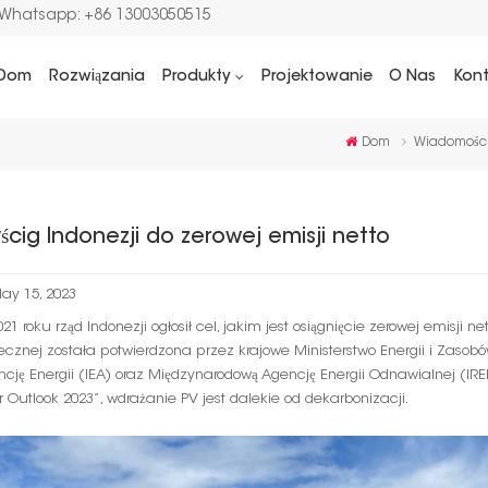
/Whatsapp: +86 13003050515
Dom
Rozwiązania
Produkty
Projektowanie
O Nas
Kon
Dom
Wiadomości
ścig Indonezji do zerowej emisji netto
ay 15, 2023
21 roku rząd Indonezji ogłosił cel, jakim jest osiągnięcie zerowej emisji n
ecznej została potwierdzona przez krajowe Ministerstwo Energii i Zaso
cję Energii (IEA) oraz Międzynarodową Agencję Energii Odnawialnej (IRE
r Outlook 2023”, wdrażanie PV jest dalekie od dekarbonizacji.