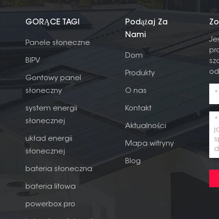
GORĄCE TAGI
Podążaj Za
Zo
Nami
Je
Panele słoneczne
pr
Dom
BIPV
sz
od
Produkty
Gontowy panel
słoneczny
O nas
system energii
Kontakt
słonecznej
Aktualności
układ energii
Mapa witryny
słonecznej
Blog
bateria słoneczna
bateria litowa
powerbox pro