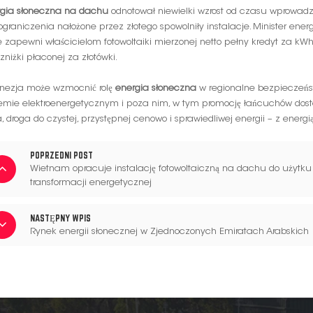
rgia słoneczna na dachu
odnotował niewielki wzrost od czasu wprowadz
ograniczenia nałożone przez złotego spowolniły instalacje. Minister energii
e zapewni właścicielom fotowoltaiki mierzonej netto pełny kredyt za kWh
zniżki płaconej za złotówki.
onezja może wzmocnić rolę
energia słoneczna
w regionalne bezpieczeńs
emie elektroenergetycznym i poza nim, w tym promocję łańcuchów dostaw
a, droga do czystej, przystępnej cenowo i sprawiedliwej energii – z energ
POPRZEDNI POST
Wietnam opracuje instalację fotowoltaiczną na dachu do użyt
transformacji energetycznej
NASTĘPNY WPIS
Rynek energii słonecznej w Zjednoczonych Emiratach Arabskich