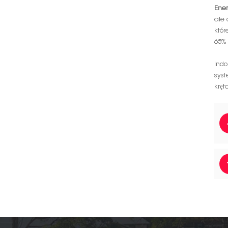
Ene
ale 
któr
65% 
Ind
syst
kręt