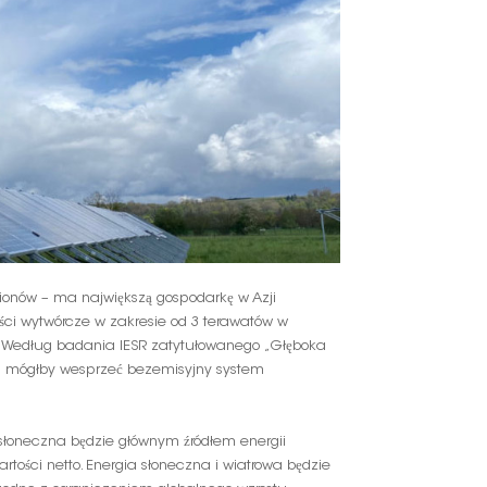
한국인
Polski
lionów – ma największą gospodarkę w Azji
ści wytwórcze w zakresie od 3 terawatów w
w. Według badania IESR zatytułowanego „Głęboka
Wp mógłby wesprzeć bezemisyjny system
 słoneczna będzie głównym źródłem energii
rtości netto. Energia słoneczna i wiatrowa będzie