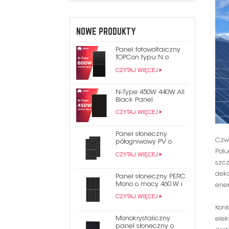
NOWE PRODUKTY
Panel fotowoltaiczny
TOPCon typu N o
mocy 600 W
CZYTAJ WIĘCEJ
N-Type 450W 440W All
Black Panel
fotowoltaiczny TOPCon
CZYTAJ WIĘCEJ
Panel słoneczny
Czwa
półogniwowy PV o
mocy 550 W i mocy 9
Połu
CZYTAJ WIĘCEJ
bb Mono Perc 182 mm
szcz
dek
Panel słoneczny PERC
Mono o mocy 460 W i
ener
144 ogniwach. Panel
CZYTAJ WIĘCEJ
fotowoltaiczny o
połowie przekroju 9BB
Konk
Monokrystaliczny
elek
panel słoneczny o