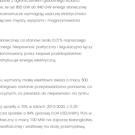
 zgodne z ograniczeniem globalnego wzrostu
je, że od 800 GW do 840 GW energii słonecznej
a scenariusze wymagają większej elastyczności
 połączeń między wyspami i magazynowania
łonecznej, co stanowi około 0,01% najniższego
ergii. Niepewność polityczna i regulacyjna łączy
 zdominowany przez krajowe przedsiębiorstwo
strybuuje energię elektryczną.
anu wymiany małej elektrowni diesla o mocy 500
zetargowa zostanie przeprowadzona ponownie, co
ukcyjnych, co prowadzi do niepewności na rynku.
) spadły o 76% w latach 2015-2020, z 0,25
cza spadek o 84% (poniżej 0,04 USD/kWh). PLN w
owoltaiczny o mocy 100 MW na zaporze Karangkates,
woltaicznej i wiatrowej na skalę przemysłową.