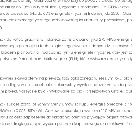
arczać 55% energii elektrycznej w Indonezji do połowy stulecia, co jest
eratury do 1,5°C w tym stuleciu, zgodnie z modelami IEA. IRENA szacu
 dostarczać od 54% do 62% energii elektrycznej Indonezji do 2050 r. Ob
temu elektroenergetycznego, rozbudowanej infrastruktury przesyłowej,
gii.
ak do końca grudnia w Indonezji zainstalowano tylko 270 MWp energii s
owanego potencjału technologicznego, wynika z danych Ministerstwa En
z brakiem planowania i wdrażania rynku energii elektrycznej, który jest
getyczne Perusahaan Listrik Negara (PLN), które wytwarza, przesyła i dy
również złożyła ofertę na pierwszą fazę ogłoszonego w zeszłym roku pl
na odległych obszarach, ale niekorzystny wynik oznaczał, że runda pr
ni projekt. Narzędzie było krytykowane za brak przejrzystych ustaleń a
ak sukces został osiągnięty. Ceny umów zakupu energii słonecznej (PPA
/kWh do 0,058 USD/kWh. Całkowita produkcja wyniosła 110 MW, co ozna
roku ogłosiło zaproszenie do składania ofert na pływający projekt fot
kże do drugiego etapu wyboru partnera kapitałowego dla elektrowni foto