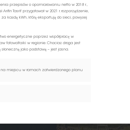
enia przepisów o opomiarowaniu netto w 2018 r.,
 Arifin Tasrif przygotował w 2021 r. rozporządzenie,
 za każdą kWh, którą eksportują do sieci, powyżej
two energetyczne poprzez współpracę w
 fotowoltaiki w regionie. Chociaż droga jest
ią słoneczną jako podstawą – jest jasna.
ku na miejscu w ramach zatwierdzonego planu